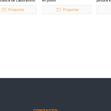
stática de Laboratorio
en polvo
pintura e
60T-B
Preguntar
Preguntar
CONTACTO