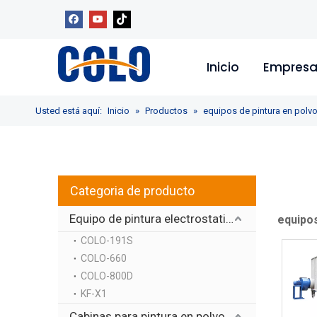
Inicio
Empres
Usted está aquí:
Inicio
»
Productos
»
equipos de pintura en polv
Categoria de producto
Equipo de pintura electrostatica
equipos
COLO-191S
COLO-660
COLO-800D
KF-X1
Cabinas para pintura en polvo